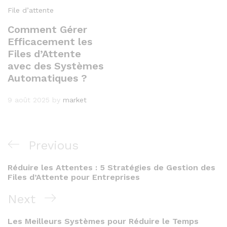
File d’attente
Comment Gérer
Efficacement les
Files d’Attente
avec des Systèmes
Automatiques ?
9 août 2025
by
market
Navigation
Previous
Previous
de
Post
Réduire les Attentes : 5 Stratégies de Gestion des
l’article
Files d’Attente pour Entreprises
Next
Next
Post
Les Meilleurs Systèmes pour Réduire le Temps