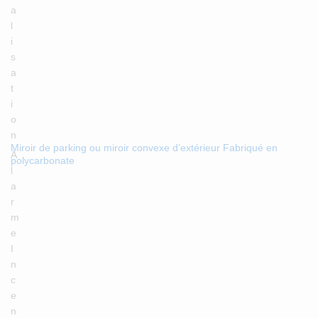
a
l
i
s
a
t
i
o
n
Miroir de parking ou miroir convexe d’extérieur Fabriqué en
A
polycarbonate
l
a
r
m
e
I
n
c
e
n