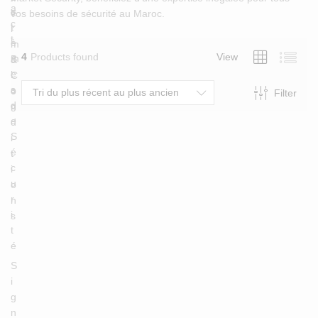
a
s
e
vos besoins de sécurité au Maroc.
c
t
r
t
è
m
4
Products found
View
m
B
&
e
l
C
s
o
o
Tri du plus récent au plus ancien
Filter
d
g
n
e
d
S
i
é
t
c
i
u
o
r
n
i
s
t
é
S
i
g
n