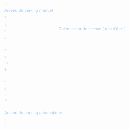
d
i
Arceau de parking manuel
e
E
Ralentisseur de vitesse ( dos d’âne )
q
u
i
p
e
m
e
n
t
d
e
P
r
Arceau de parking automatique
o
t
e