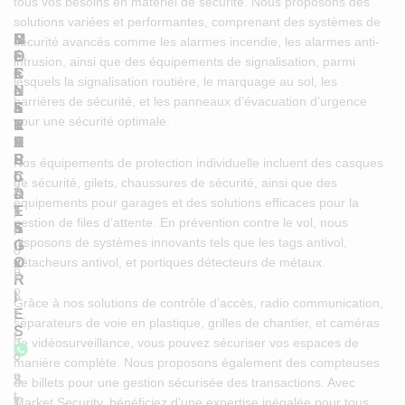
tous vos besoins en matériel de sécurité. Nous proposons des
solutions variées et performantes, comprenant des systèmes de
L
S
M
R
sécurité avancés comme les alarmes incendie, les alarmes anti-
I
O
E
é
intrusion, ainsi que des équipements de signalisation, parmi
E
C
I
s
lesquels la signalisation routière, le marquage au sol, les
N
I
L
e
barrières de sécurité, et les panneaux d’évacuation d’urgence
S
E
L
a
pour une sécurité optimale.
R
T
E
u
A
E
U
x
P
R
S
Nos équipements de protection individuelle incluent des casques
I
C
o
de sécurité, gilets, chaussures de sécurité, ainsi que des
À
D
A
c
équipements pour garages et des solutions efficaces pour la
E
p
T
i
gestion de files d’attente. En prévention contre le vol, nous
S
E
a
r
disposons de systèmes innovants tels que les tags antivol,
G
u
o
détacheurs antivol, et portiques détecteurs de métaux.
O
x
p
P
R
o
o
I
Grâce à nos solutions de contrôle d’accès, radio communication,
s
E
l
séparateurs de voie en plastique, grilles de chantier, et caméras
S
C
i
de vidéosurveillance, vous pouvez sécuriser vos espaces de
o
c
manière complète. Nous proposons également des compteuses
n
y
S
de billets pour une gestion sécurisée des transactions. Avec
t
y
T
Market Security, bénéficiez d’une expertise inégalée pour tous