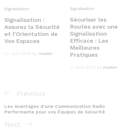
Signalisation
Signalisation
Sécuriser les
Signalisation :
Routes avec une
Assurez la Sécurité
Signalisation
et l’Orientation de
Efficace : Les
Vos Espaces
Meilleures
Pratiques
27 août 2025
by
market
17 août 2025
by
market
Navigation
Previous
Previous
de
Post
Les Avantages d’une Communication Radio
l’article
Performante pour vos Équipes de Sécurité
Next
Next