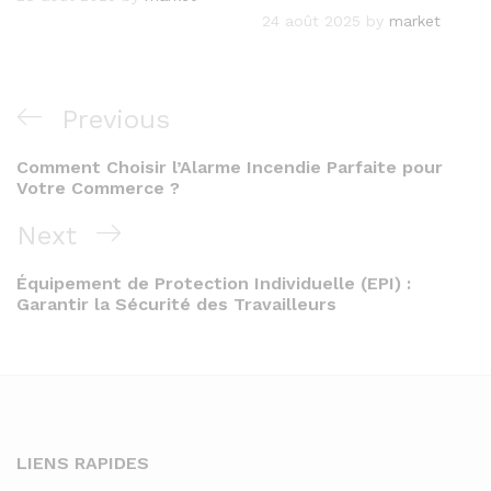
24 août 2025
by
market
Navigation
Previous
Previous
de
Post
Comment Choisir l’Alarme Incendie Parfaite pour
l’article
Votre Commerce ?
Next
Next
Post
Équipement de Protection Individuelle (EPI) :
Garantir la Sécurité des Travailleurs
LIENS RAPIDES