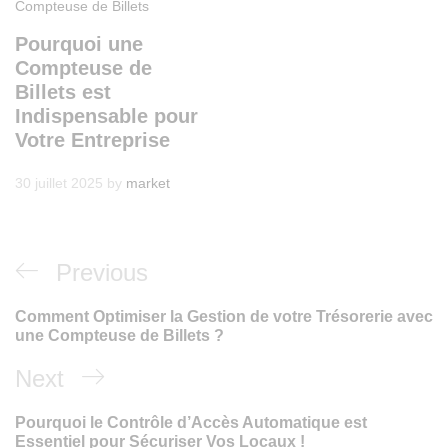
Compteuse de Billets
Pourquoi une
Compteuse de
Billets est
Indispensable pour
Votre Entreprise
30 juillet 2025
by
market
Navigation
Previous
Previous
de
Post
Comment Optimiser la Gestion de votre Trésorerie avec
l’article
une Compteuse de Billets ?
Next
Next
Post
Pourquoi le Contrôle d’Accès Automatique est
Essentiel pour Sécuriser Vos Locaux !