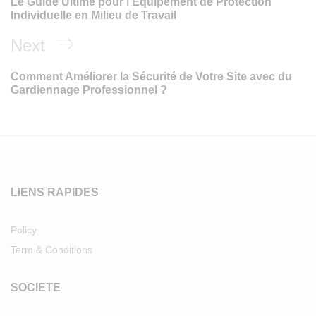
Le Guide Ultime pour l’Équipement de Protection
l’article
Individuelle en Milieu de Travail
Next
Next
Post
Comment Améliorer la Sécurité de Votre Site avec du
Gardiennage Professionnel ?
LIENS RAPIDES
Policy
Term & Conditions
SOCIETE