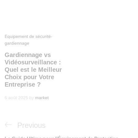
Equipement de sécurité-
gardiennage
Gardiennage vs
Vidéosurveillance :
Quel est le Meilleur
Choix pour Votre
Entreprise ?
6 août 2025
by
market
Navigation
Previous
Previous
de
Post