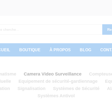
Re
UEIL
BOUTIQUE
À PROPOS
BLOG
CONT
matisme
Camera Video Surveillance
Compteuse 
uelle
Equipement de sécurité-gardiennage
Eq
tion
Signalisation
Systèmes de Sécurité
Al
Systèmes Antivol