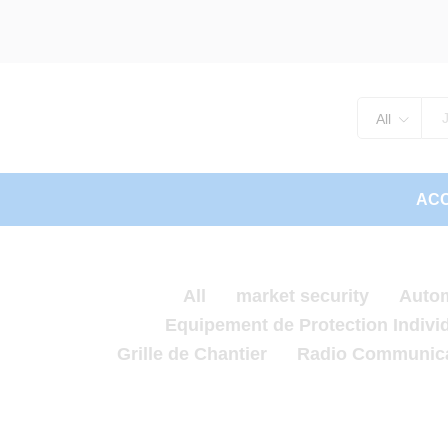
All
ACC
All
market security
Auto
Equipement de Protection Individ
Grille de Chantier
Radio Communica