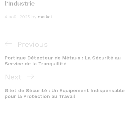
l’Industrie
4 août 2025
by
market
Navigation
Previous
Previous
de
Post
Portique Détecteur de Métaux : La Sécurité au
l’article
Service de la Tranquillité
Next
Next
Post
Gilet de Sécurité : Un Équipement Indispensable
pour la Protection au Travail