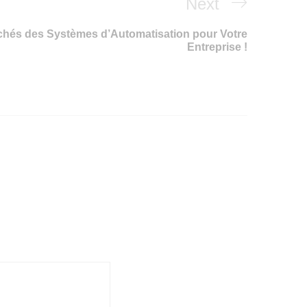
Next
Next
Post
hés des Systèmes d’Automatisation pour Votre
Entreprise !