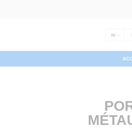
All
ACC
POR
MÉTAUX