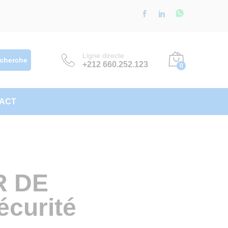
Ligne directe
cherche
+212 660.252.123
0
ACT
R DE
écurité