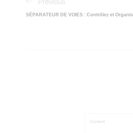
Navigation
Previous
Previous
de
Post
SÉPARATEUR DE VOIES : Contrôlez et Organise
l’article