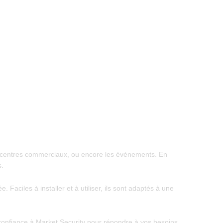
 les centres commerciaux, ou encore les événements. En
s.
Faciles à installer et à utiliser, ils sont adaptés à une
s confiance à Market Security pour répondre à vos besoins