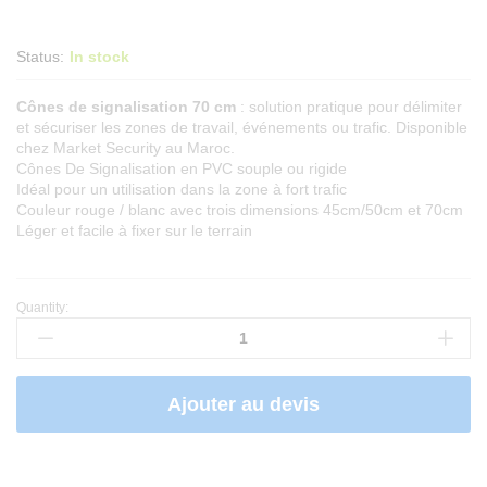
Status:
In stock
Cônes de signalisation 70 cm
: solution pratique pour délimiter
et sécuriser les zones de travail, événements ou trafic. Disponible
chez Market Security au Maroc.
Cônes De Signalisation en PVC souple ou rigide
Idéal pour un utilisation dans la zone à fort trafic
Couleur rouge / blanc avec trois dimensions 45cm/50cm et 70cm
Léger et facile à fixer sur le terrain
Quantity:
Cônes
De
Signalisation
70cm
Ajouter au devis
quantity