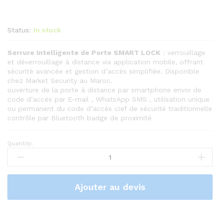
Status:
In stock
Serrure Intelligente de Porte SMART LOCK
: verrouillage
et déverrouillage à distance via application mobile, offrant
sécurité avancée et gestion d’accès simplifiée. Disponible
chez Market Security au Maroc.
ouverture de la porte à distance par smartphone envoi de
code d’accès par E-mail , WhatsApp SMS , utilisation unique
ou permanent du code d’accès clef de sécurité traditionnelle
contrôle par Bluetooth badge de proximité
Quantity:
Serrure
intelligente
de
porte
Ajouter au devis
SMART
LOCK
quantity