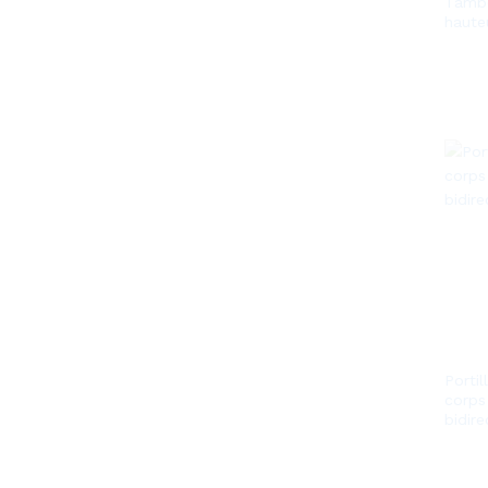
Tambo
haute
Portil
corps
bidire