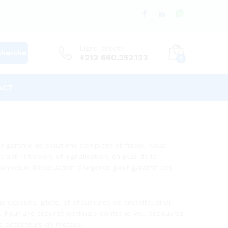
Ligne directe
cherche
+212 660.252.123
0
ACT
une gamme de solutions complète et fiable. Nous
ti-intrusion, et signalisation, en plus de la
 panneaux d’évacuation d’urgence pour garantir des
casques, gilets, et chaussures de sécurité, ainsi
. Pour une sécurité optimale contre le vol, découvrez
ues détecteurs de métaux.