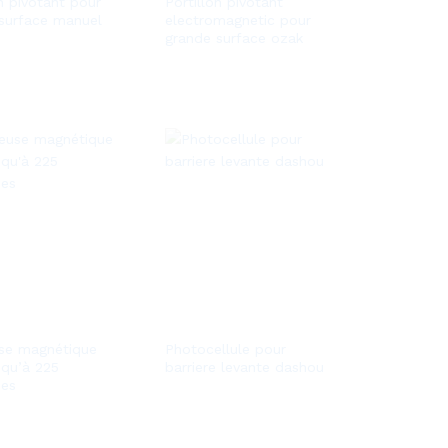
on pivotant pour
Portillon pivotant
surface manuel
electromagnetic pour
grande surface ozak
se magnétique
Photocellule pour
squ’à 225
barriere levante dashou
nes