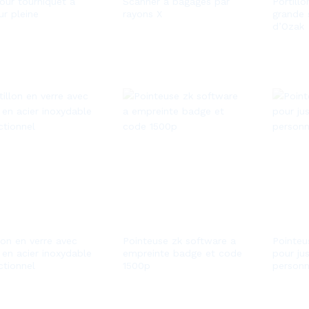
ur tourniquet a
Scanner à bagages par
Portill
ur pleine
rayons X
grande 
d’Ozak
lon en verre avec
Pointeuse zk software a
Pointeu
 en acier inoxydable
empreinte badge et code
pour ju
ctionnel
1500p
person