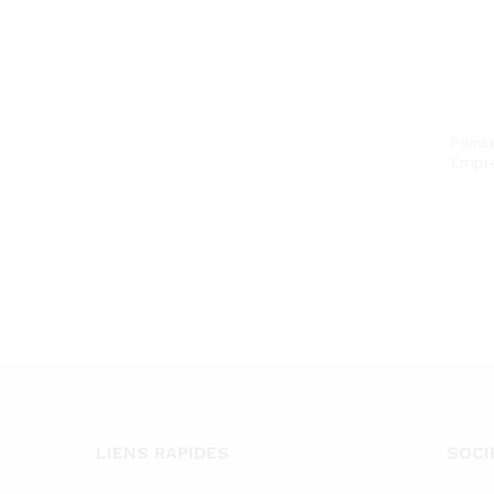
Point
Empre
LIENS RAPIDES
SOCI