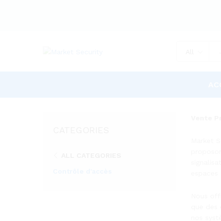
All
AC
Vente Pr
CATEGORIES
Market S
proposon
ALL CATEGORIES
signalis
Contrôle d'accès
espaces 
Nous off
que des 
nos syst