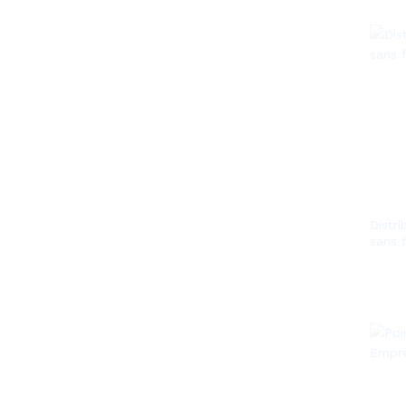
Distri
sans f