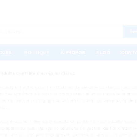
Re
CUEIL
BOUTIQUE
À PROPOS
BLOG
CONT
oduits Contrôle d’accès Au Maroc
ecurity est votre expert en matériel de sécurité au Maroc, avec 
s des systèmes de sécurité comprenant alarmes incendie, alarmes an
ation routière, du marquage au sol, de barrières de sécurité, et de
sûrs.
rons également des équipements de protection individuelle comme 
équipements pour garage et solutions de gestion de file d’attente
èmes antivol, incluant tags antivol, détacheurs antivol, et portiq